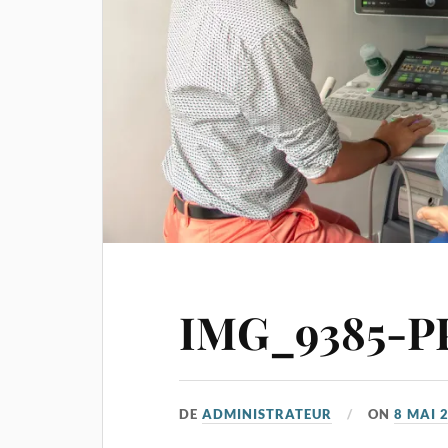
IMG_9385-PP
DE
ADMINISTRATEUR
ON
8 MAI 